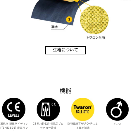
生地について
機能
CE規格 競技ライディン
CE規格[1621-1]認定プロ
防弾繊維TWARON®によ
メンズ
グ[EN13595] 最高ラン
テクター装備
る裏地補強