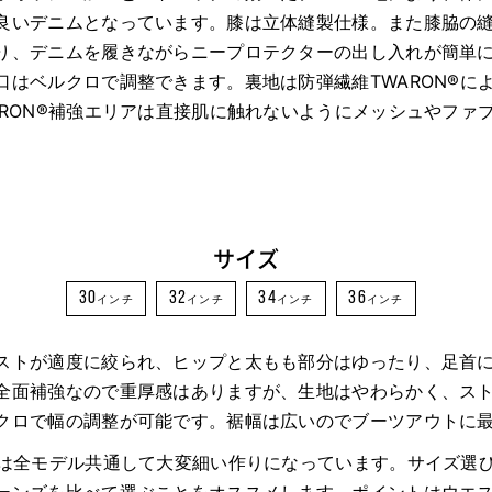
良いデニムとなっています。膝は立体縫製仕様。また膝脇の
り、デニムを履きながらニープロテクターの出し入れが簡単
口はベルクロで調整できます。裏地は防弾繊維TWARON®に
ARON®補強エリアは直接肌に触れないようにメッシュやファ
サイズ
30
32
34
36
インチ
インチ
インチ
インチ
ストが適度に絞られ、ヒップと太もも部分はゆったり、足首
全面補強なので重厚感はありますが、生地はやわらかく、ス
クロで幅の調整が可能です。裾幅は広いのでブーツアウトに
幅は全モデル共通して大変細い作りになっています。サイズ選