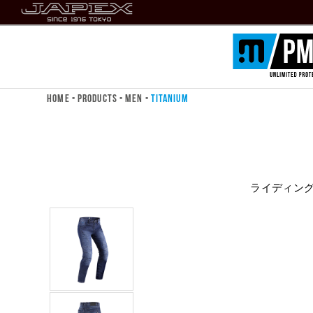
Home
-
Products
-
Men
-
Titanium
ライディン