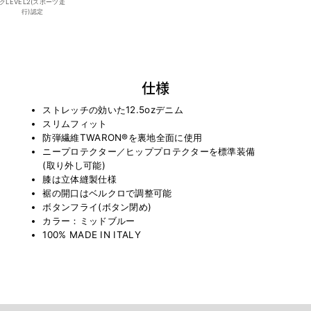
クLEVEL2(スポーツ走
行)認定
仕様
ストレッチの効いた12.5ozデニム
スリムフィット
防弾繊維TWARON®を裏地全面に使用
ニープロテクター／ヒッププロテクターを標準装備
(取り外し可能)
膝は立体縫製仕様
裾の開口はベルクロで調整可能
ボタンフライ(ボタン閉め)
カラー：ミッドブルー
100% MADE IN ITALY