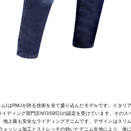
チタニウム)はPMJが誇る技術を全て盛り込んだモデルです。イタ
ライディング部門[EN13595])の認定を受けています。その
、地上最も安全なライディングデニムです。デザインはスリ
ウォッシュ加工とストレッチの効いたデニム生地により、体