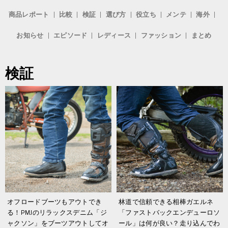
商品レポート
比較
検証
選び方
役立ち
メンテ
海外
お知らせ
エピソード
レディース
ファッション
まとめ
検証
オフロードブーツもアウトでき
林道で信頼できる相棒ガエルネ
る！PMJのリラックスデニム「ジ
「ファストバックエンデューロソ
ャクソン」をブーツアウトしてオ
ール」は何が良い？走り込んでわ