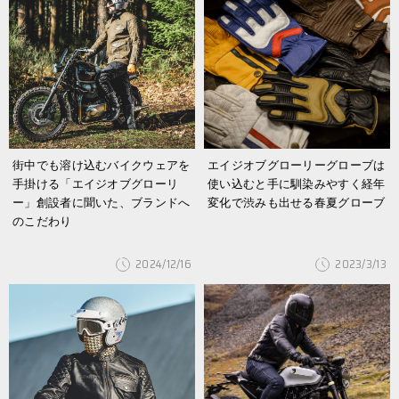
街中でも溶け込むバイクウェアを
エイジオブグローリーグローブは
手掛ける「エイジオブグローリ
使い込むと手に馴染みやすく経年
ー」創設者に聞いた、ブランドへ
変化で渋みも出せる春夏グローブ
のこだわり
2024/12/16
2023/3/13