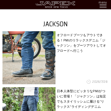
menu
JACKSON
オフロードブーツもアウトでき
る！PMJのリラックスデニム「ジ
ャクソン」をブーツアウトしてオ
フロードへ行こう
2026/7/28
日本人体型にピッタリなPMJがつ
いに登場！「ジャクソン」は短足
でもスタイリッシュに履ける”リ
ラックス”ライディングデニム