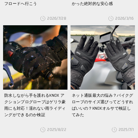
フロードへ行こう
かった絶対的な安心感
2026/7/28
2026/3/16
防水しながら手を護れるKNOX ア
ネット通販最大の悩み？バイクグ
クションプログローブはゲリラ豪
ローブのサイズ選びってどうすれ
雨にも対応！濡れない雨ライディ
ばいいの？KNOXオルサで検証し
ングができるのか検証
てみた
2025/8/22
2025/7/1