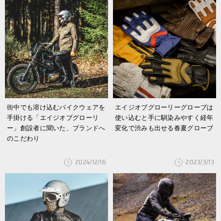
街中でも溶け込むバイクウェアを
エイジオブグローリーグローブは
手掛ける「エイジオブグローリ
使い込むと手に馴染みやすく経年
ー」創設者に聞いた、ブランドへ
変化で渋みも出せる春夏グローブ
のこだわり
2024/12/16
2023/3/13