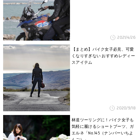
2021/4/26
【まとめ】バイク女子必見、可愛
くなりすぎない おすすめレディー
スアイテム
2020/9/18
林道ツーリングに！バイク女子も
気軽に履けるショートブーツ、ガ
エルネ「No.145（ナンバーいちよ
んご）」