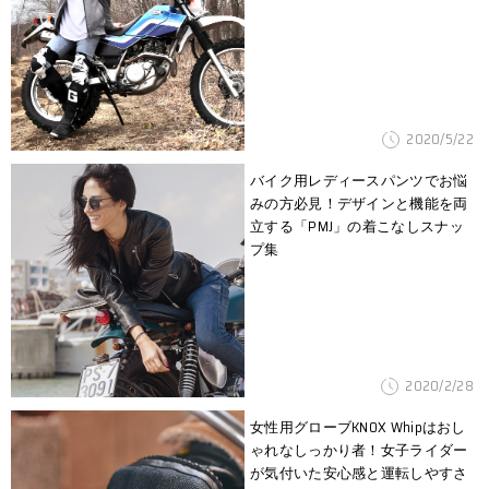
2020/5/22
バイク用レディースパンツでお悩
みの方必見！デザインと機能を両
立する「PMJ」の着こなしスナッ
プ集
2020/2/28
女性用グローブKNOX Whipはおし
ゃれなしっかり者！女子ライダー
が気付いた安心感と運転しやすさ