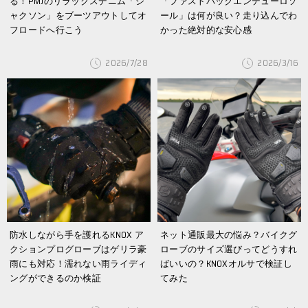
る！PMJのリラックスデニム「ジ
「ファストバックエンデューロソ
ャクソン」をブーツアウトしてオ
ール」は何が良い？走り込んでわ
フロードへ行こう
かった絶対的な安心感
2026/7/28
2026/3/16
防水しながら手を護れるKNOX ア
ネット通販最大の悩み？バイクグ
クションプログローブはゲリラ豪
ローブのサイズ選びってどうすれ
雨にも対応！濡れない雨ライディ
ばいいの？KNOXオルサで検証し
ングができるのか検証
てみた