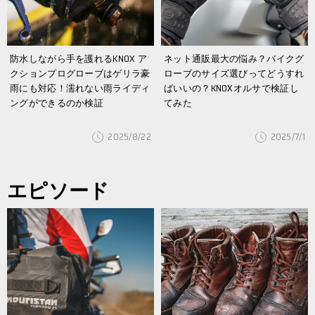
防水しながら手を護れるKNOX ア
ネット通販最大の悩み？バイクグ
クションプログローブはゲリラ豪
ローブのサイズ選びってどうすれ
雨にも対応！濡れない雨ライディ
ばいいの？KNOXオルサで検証し
ングができるのか検証
てみた
2025/8/22
2025/7/1
エピソード