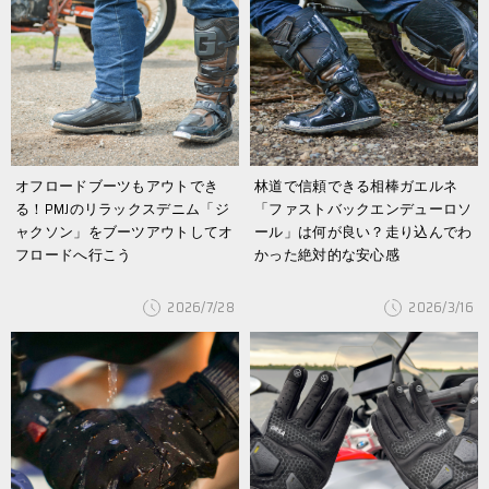
オフロードブーツもアウトでき
林道で信頼できる相棒ガエルネ
る！PMJのリラックスデニム「ジ
「ファストバックエンデューロソ
ャクソン」をブーツアウトしてオ
ール」は何が良い？走り込んでわ
フロードへ行こう
かった絶対的な安心感
2026/7/28
2026/3/16