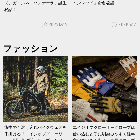
ズ、ガエルネ「パンテーラ」誕生
インレッド」命名秘話
秘話！
2021/12/15
2021/6/17
ファッション
街中でも溶け込むバイクウェアを
エイジオブグローリーグローブは
手掛ける「エイジオブグローリ
使い込むと手に馴染みやすく経年