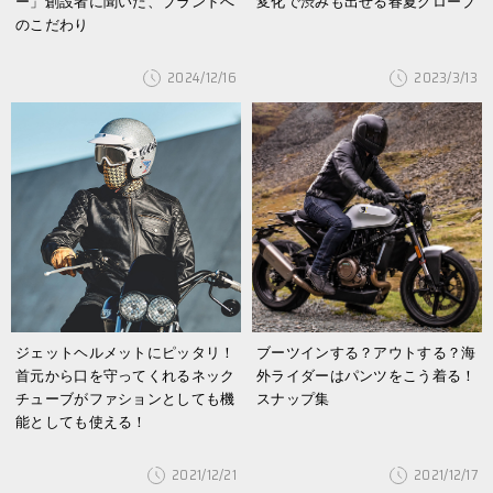
ー」創設者に聞いた、ブランドへ
変化で渋みも出せる春夏グローブ
のこだわり
2024/12/16
2023/3/13
ジェットヘルメットにピッタリ！
ブーツインする？アウトする？海
首元から口を守ってくれるネック
外ライダーはパンツをこう着る！
チューブがファションとしても機
スナップ集
能としても使える！
2021/12/21
2021/12/17