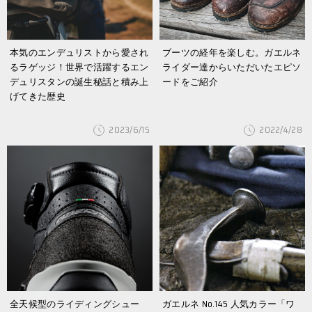
本気のエンデュリストから愛され
ブーツの経年を楽しむ。ガエルネ
るラゲッジ！世界で活躍するエン
ライダー達からいただいたエピソ
デュリスタンの誕生秘話と積み上
ードをご紹介
げてきた歴史
2023/6/15
2022/4/28
全天候型のライディングシュー
ガエルネ No.145 人気カラー「ワ