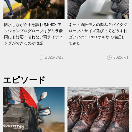
防水しながら手を護れるKNOX ア
ネット通販最大の悩み？バイクグ
クションプログローブはゲリラ豪
ローブのサイズ選びってどうすれ
雨にも対応！濡れない雨ライディ
ばいいの？KNOXオルサで検証し
ングができるのか検証
てみた
2025/8/22
2025/7/1
エピソード