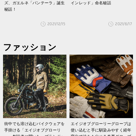
ズ、ガエルネ「パンテーラ」誕生
インレッド」命名秘話
秘話！
2021/12/15
2021/6/17
ファッション
街中でも溶け込むバイクウェアを
エイジオブグローリーグローブは
手掛ける「エイジオブグローリ
使い込むと手に馴染みやすく経年