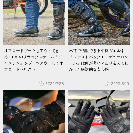
オフロードブーツもアウトでき
林道で信頼できる相棒ガエルネ
る！PMJのリラックスデニム「ジ
「ファストバックエンデューロソ
ャクソン」をブーツアウトしてオ
ール」は何が良い？走り込んでわ
フロードへ行こう
かった絶対的な安心感
2026/7/28
2026/3/16