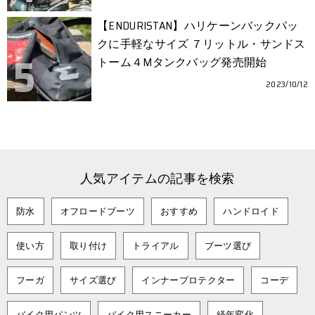
【ENDURISTAN】ハリケーンバックパッ
クに手軽なサイズ ７リットル・サンドス
トーム４Mタンクバッグ発売開始
2023/10/12
人気アイテムの記事を検索
防水
オフロードブーツ
おすすめ
ハンドロイド
使い方
取り付け
トライアル
ブーツ選び
フーガ
サイズ選び
インナープロテクター
コーデ
バイク用パンツ
バイク用スニーカー
経年変化