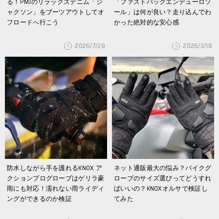
る！PMJのリラックスデニム「ジ
「ファストバックエンデューロソ
ャクソン」をブーツアウトしてオ
ール」は何が良い？走り込んでわ
フロードへ行こう
かった絶対的な安心感
2026/7/28
2026/3/16
防水しながら手を護れるKNOX ア
ネット通販最大の悩み？バイクグ
クションプログローブはゲリラ豪
ローブのサイズ選びってどうすれ
雨にも対応！濡れない雨ライディ
ばいいの？KNOXオルサで検証し
ングができるのか検証
てみた