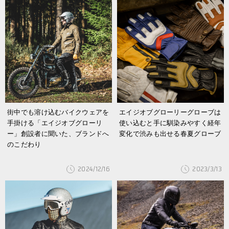
街中でも溶け込むバイクウェアを
エイジオブグローリーグローブは
手掛ける「エイジオブグローリ
使い込むと手に馴染みやすく経年
ー」創設者に聞いた、ブランドへ
変化で渋みも出せる春夏グローブ
のこだわり
2024/12/16
2023/3/13