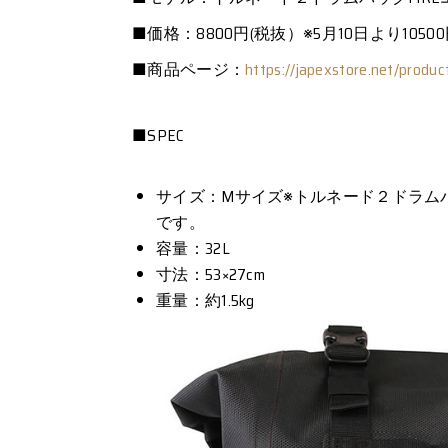
■価格：8800円(税抜）※5月10日より105
■商品ページ：
https://japexstore.net/produc
■SPEC
サイズ：Mサイズ※トルネード２ドラムバ
です。
容量：32L
寸法：53×27cm
重量：約1.5kg