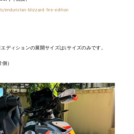
s/enduristan-blizzard-fire-edition
REエディションの展開サイズはLサイズのみです。
（片側）