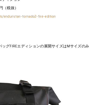
00円（税抜）
ts/enduristan-tornado2-fire-edition
ッグFIREエディションの展開サイズはMサイズのみ