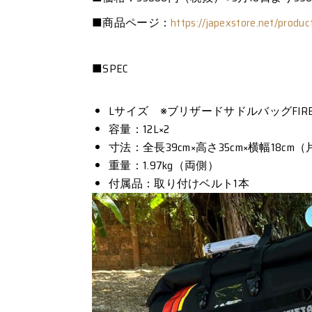
■商品ページ：
https://japexstore.net/product
■SPEC
Lサイズ ※ブリザードサドルバッグFI
容量：12L×2
寸法：全長39cm×高さ35cm×横幅18cm
重量：1.97kg（両側）
付属品：取り付けベルト1本