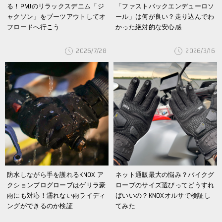
る！PMJのリラックスデニム「ジ
「ファストバックエンデューロソ
ャクソン」をブーツアウトしてオ
ール」は何が良い？走り込んでわ
フロードへ行こう
かった絶対的な安心感
2026/7/28
2026/3/16
防水しながら手を護れるKNOX ア
ネット通販最大の悩み？バイクグ
クションプログローブはゲリラ豪
ローブのサイズ選びってどうすれ
雨にも対応！濡れない雨ライディ
ばいいの？KNOXオルサで検証し
ングができるのか検証
てみた