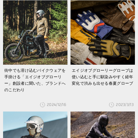
街中でも溶け込むバイクウェアを
エイジオブグローリーグローブは
手掛ける「エイジオブグローリ
使い込むと手に馴染みやすく経年
ー」創設者に聞いた、ブランドへ
変化で渋みも出せる春夏グローブ
のこだわり
2024/12/16
2023/3/13