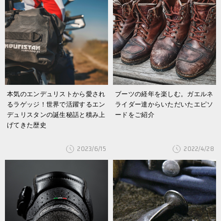
本気のエンデュリストから愛され
ブーツの経年を楽しむ。ガエルネ
るラゲッジ！世界で活躍するエン
ライダー達からいただいたエピソ
デュリスタンの誕生秘話と積み上
ードをご紹介
げてきた歴史
2023/6/15
2022/4/28