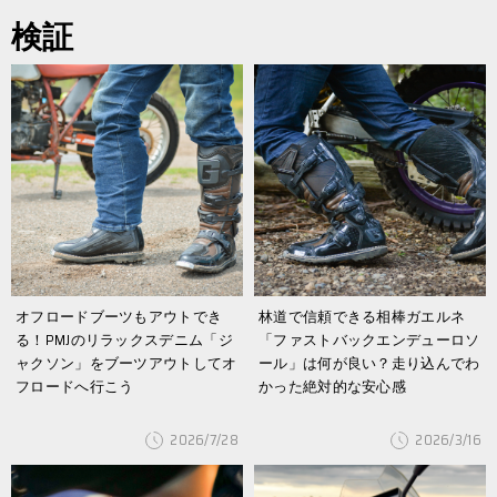
検証
オフロードブーツもアウトでき
林道で信頼できる相棒ガエルネ
る！PMJのリラックスデニム「ジ
「ファストバックエンデューロソ
ャクソン」をブーツアウトしてオ
ール」は何が良い？走り込んでわ
フロードへ行こう
かった絶対的な安心感
2026/7/28
2026/3/16