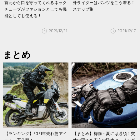
首元から口を守ってくれるネック
外ライダーはパンツをこう着る！
チューブがファションとしても機
スナップ集
能としても使える！
2021/12/21
2021/12/17
まとめ
【ランキング】2021年売れ筋アイ
【まとめ】梅雨・夏には必須！突