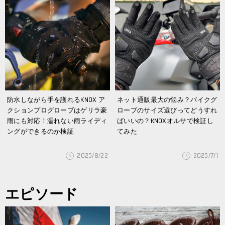
防水しながら手を護れるKNOX ア
ネット通販最大の悩み？バイクグ
クションプログローブはゲリラ豪
ローブのサイズ選びってどうすれ
雨にも対応！濡れない雨ライディ
ばいいの？KNOXオルサで検証し
ングができるのか検証
てみた
2025/8/22
2025/7/1
エピソード