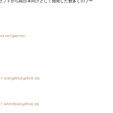
セプトから純日本向けとして開発した数多くのブー
ex.net/gaerne/
ct-
orangeblueyellow.zip
ct-
whiteblackyellow.zip