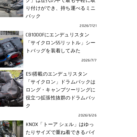
ク」は歴代の中で最も手軽に取
り付けができ、持ち運べるミニ
バック
2026/7/21
CB1000Fにエンデュリスタン
「サイクロン55リットル」シー
トバッグを装着してみた
2026/7/7
ESI搭載のエンデュリスタン
「サイクロン」ドラムバックは
ロング・キャンプツーリングに
役立つ拡張性抜群のドラムバッ
ク
2026/6/26
KNOX「トーア シェル」はゆっ
たりサイズで重ね着できるバイ