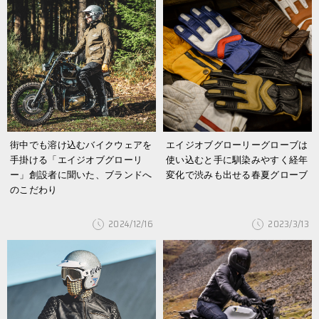
街中でも溶け込むバイクウェアを
エイジオブグローリーグローブは
手掛ける「エイジオブグローリ
使い込むと手に馴染みやすく経年
ー」創設者に聞いた、ブランドへ
変化で渋みも出せる春夏グローブ
のこだわり
2024/12/16
2023/3/13