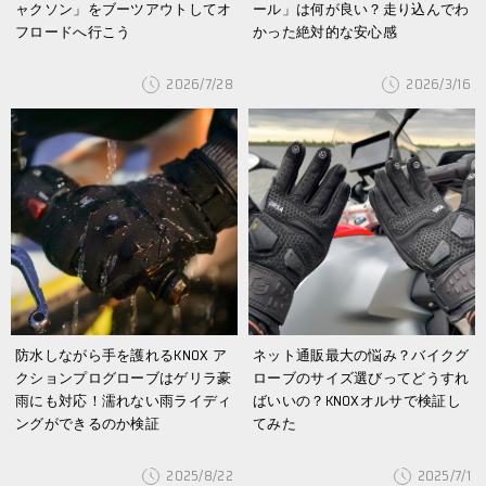
ャクソン」をブーツアウトしてオ
ール」は何が良い？走り込んでわ
フロードへ行こう
かった絶対的な安心感
2026/7/28
2026/3/16
防水しながら手を護れるKNOX ア
ネット通販最大の悩み？バイクグ
クションプログローブはゲリラ豪
ローブのサイズ選びってどうすれ
雨にも対応！濡れない雨ライディ
ばいいの？KNOXオルサで検証し
ングができるのか検証
てみた
2025/8/22
2025/7/1