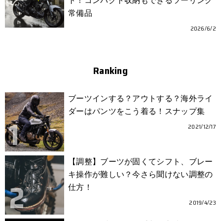
ト！コンパクト収納もできるツーリング
常備品
2026/6/2
Ranking
ブーツインする？アウトする？海外ライ
ダーはパンツをこう着る！スナップ集
2021/12/17
【調整】ブーツが固くてシフト、ブレー
キ操作が難しい？今さら聞けない調整の
仕方！
2019/4/23