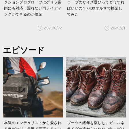
クションプログローブはゲリラ豪
ローブのサイズ選びってどうすれ
雨にも対応！濡れない雨ライディ
ばいいの？KNOXオルサで検証し
ングができるのか検証
てみた
2025/8/22
2025/7/1
エピソード
本気のエンデュリストから愛され
ブーツの経年を楽しむ。ガエルネ
るラゲッジ！世界で活躍するエン
ライダー達からいただいたエピソ