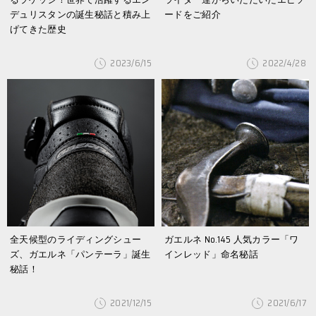
デュリスタンの誕生秘話と積み上
ードをご紹介
げてきた歴史
2023/6/15
2022/4/28
全天候型のライディングシュー
ガエルネ No.145 人気カラー「ワ
ズ、ガエルネ「パンテーラ」誕生
インレッド」命名秘話
秘話！
2021/12/15
2021/6/17