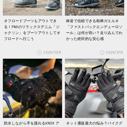
オフロードブーツもアウトでき
林道で信頼できる相棒ガエルネ
る！PMJのリラックスデニム「ジ
「ファストバックエンデューロソ
ャクソン」をブーツアウトしてオ
ール」は何が良い？走り込んでわ
フロードへ行こう
かった絶対的な安心感
2026/7/28
2026/3/16
防水しながら手を護れるKNOX ア
ネット通販最大の悩み？バイクグ