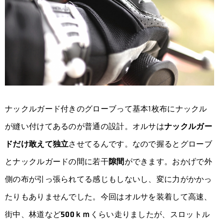
ナックルガード付きのグローブって基本1枚布にナックル
が縫い付けてあるのが普通の設計。オルサは
ナックルガー
ドだけ敢えて独立
させてるんです。なので握るとグローブ
とナックルガードの間に若干
隙間
ができます。おかげで外
側の布が引っ張られてる感じもしないし、変に力がかかっ
たりもありませんでした。今回はオルサを装着して高速、
街中、林道など
500ｋｍ
くらい走りましたが、スロットル