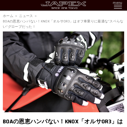
menu
ホーム
ニュース
BOAの恩恵ハンパない！KNOX「オルサOR3」はオフ車乗りに最適な”スベらな
い”グローブだった！
BOAの恩恵ハンパない！KNOX「オルサOR3」は