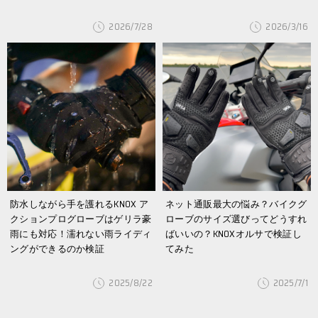
2026/7/28
2026/3/16
防水しながら手を護れるKNOX ア
ネット通販最大の悩み？バイクグ
クションプログローブはゲリラ豪
ローブのサイズ選びってどうすれ
雨にも対応！濡れない雨ライディ
ばいいの？KNOXオルサで検証し
ングができるのか検証
てみた
2025/8/22
2025/7/1