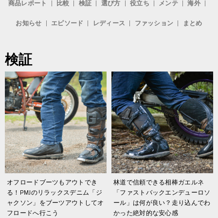
商品レポート
比較
検証
選び方
役立ち
メンテ
海外
お知らせ
エピソード
レディース
ファッション
まとめ
検証
オフロードブーツもアウトでき
林道で信頼できる相棒ガエルネ
る！PMJのリラックスデニム「ジ
「ファストバックエンデューロソ
ャクソン」をブーツアウトしてオ
ール」は何が良い？走り込んでわ
フロードへ行こう
かった絶対的な安心感