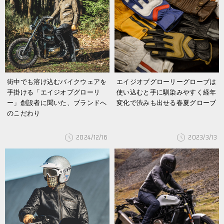
街中でも溶け込むバイクウェアを
エイジオブグローリーグローブは
手掛ける「エイジオブグローリ
使い込むと手に馴染みやすく経年
ー」創設者に聞いた、ブランドへ
変化で渋みも出せる春夏グローブ
のこだわり
2024/12/16
2023/3/13