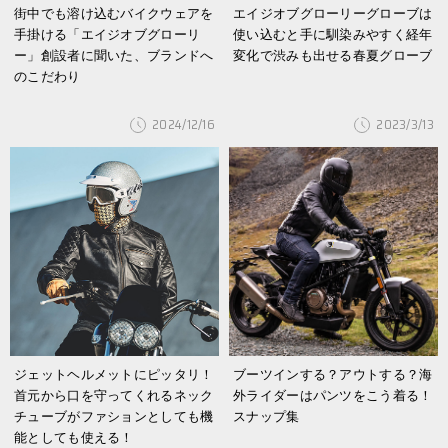
街中でも溶け込むバイクウェアを
エイジオブグローリーグローブは
手掛ける「エイジオブグローリ
使い込むと手に馴染みやすく経年
ー」創設者に聞いた、ブランドへ
変化で渋みも出せる春夏グローブ
のこだわり
2024/12/16
2023/3/13
ジェットヘルメットにピッタリ！
ブーツインする？アウトする？海
首元から口を守ってくれるネック
外ライダーはパンツをこう着る！
チューブがファションとしても機
スナップ集
能としても使える！