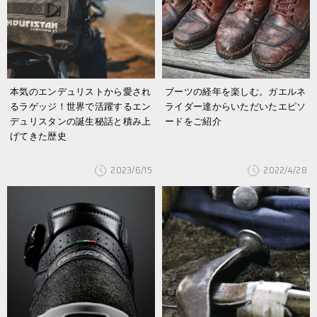
本気のエンデュリストから愛され
ブーツの経年を楽しむ。ガエルネ
るラゲッジ！世界で活躍するエン
ライダー達からいただいたエピソ
デュリスタンの誕生秘話と積み上
ードをご紹介
げてきた歴史
2023/6/15
2022/4/28