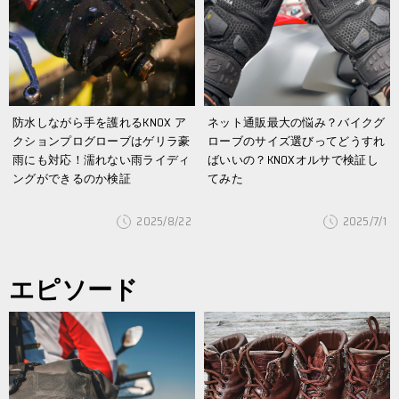
防水しながら手を護れるKNOX ア
ネット通販最大の悩み？バイクグ
クションプログローブはゲリラ豪
ローブのサイズ選びってどうすれ
雨にも対応！濡れない雨ライディ
ばいいの？KNOXオルサで検証し
ングができるのか検証
てみた
2025/8/22
2025/7/1
エピソード