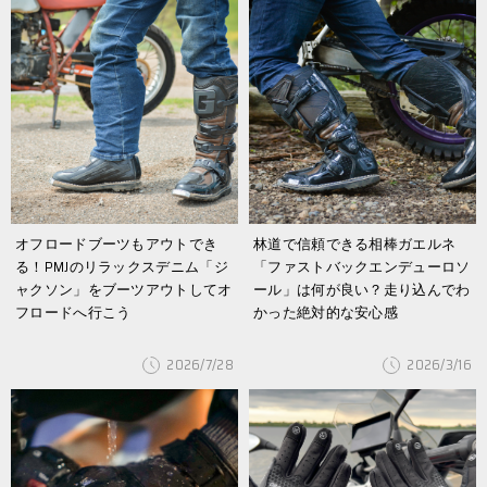
オフロードブーツもアウトでき
林道で信頼できる相棒ガエルネ
る！PMJのリラックスデニム「ジ
「ファストバックエンデューロソ
ャクソン」をブーツアウトしてオ
ール」は何が良い？走り込んでわ
フロードへ行こう
かった絶対的な安心感
2026/7/28
2026/3/16