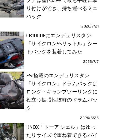
ク」は歴代の中で最も手軽に取
り付けができ、持ち運べるミニ
バック
2026/7/21
CB1000Fにエンデュリスタン
「サイクロン55リットル」シー
トバッグを装着してみた
2026/7/7
ESI搭載のエンデュリスタン
「サイクロン」ドラムバックは
ロング・キャンプツーリングに
役立つ拡張性抜群のドラムバッ
ク
2026/6/26
KNOX「トーア シェル」はゆっ
たりサイズで重ね着できるバイ